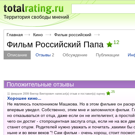
Территория свободы мнений
Главная
Кино
Фильм российский
12
Фильм Российский Папа
Описание
Отзывы
2
Обсуждение
Публикации
Ин
Положительные отзывы
25
11 февраля 2009
Виктор Викторович
написал(а) отзыв и поставил(а) оценку
Хорошее кино...
Не являюсь поклонником Машкова. Но в этом фильме он раскр
впервые увидел. Собственно, этим мне и запомнился фильм. Г
но отказываться от отца, даже если он не интелигент, а просто
чего он достиг - стопроцентная заслуга отца, если не на все две
станет отцом. Родителей нужно уважать и почитать ,какими бы о
ныне и во веки веков "! Сам фильм - очень хорош, стоит посмот