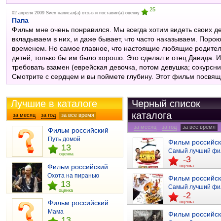
25
02 апреля 2009
Sven
написал(а) отзыв и поставил(а) оценку
Папа
Фильм мне очень понравился. Мы всегда хотим видеть своих д
вкладываем в них, и даже бывает, что часто наказываем. Порою
временем. Но самое главное, что настоящие любящие родители
детей, только бы им было хорошо. Это сделал и отец Давида. 
требовать взамен (еврейская девочка, потом девушка; сокурсни
Смотрите с сердцем и вы поймете глубину. Этот фильм посвящ
Лучшие в каталоге
Черный список
каталога
за месяц
за год
за все время
отзывы
за месяц
за год
за все время
Фильм российский
отзывы
Путь домой
Фильм российс
13
Самый лучший фи
оценка
-3
Фильм российский
оценка
Охота на пиранью
Фильм российс
13
Самый лучший фи
оценка
-2
Фильм российский
оценка
Мама
Фильм российс
13