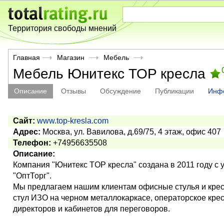
Территория свободы мнений
Главная
Магазин
Мебель
Мебель Юнитекс TOP кресла
Описание
Отзывы
Обсуждение
Публикации
Инф
Сайт:
www.top-kresla.com
Адрес:
Москва, ул. Вавилова, д.69/75, 4 этаж, офис 407
Телефон:
+74956635508
Описание:
Компания "Юнитекс TOP кресла" создана в 2011 году с 
"ОптТорг".
Мы предлагаем нашим клиентам офисные стулья и кресл
стул ИЗО на черном металлокаркасе, операторское крес
директоров и кабинетов для переговоров.