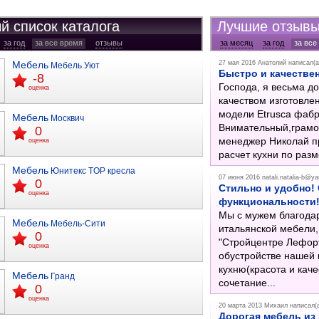
й список каталога
Лучшие отзывы
за год
за все время
отзывы
за месяц
за год
за все
Мебель
27 мая 2016
Анатолий
написал(а
Мебель Уют
Быстро и качестве
-8
Господа, я весьма д
оценка
качеством изготовле
модели Etrusca фабр
Мебель
Москвич
Внимательный,грамо
0
менеджер Николай п
оценка
расчет кухни по разм
Мебель
Юнитекс TOP кресла
07 июня 2016
natali.natalia-b@y
0
Стильно и удобно! 
оценка
функциональности
Мы с мужем благода
Мебель
Мебель-Сити
итальянской мебели
0
"Стройцентре Лефорт
оценка
обустройстве нашей 
кухню(красота и качес
Мебель
Гранд
сочетание...
0
оценка
20 марта 2013
Михаил
написал(
Дорогая мебель из