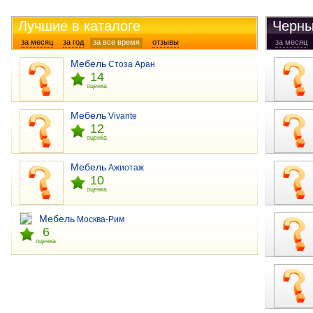
Лучшие в каталоге
Черны
за месяц
за год
за все время
отзывы
за месяц
Мебель
Стоза Аран
14
оценка
Мебель
Vivante
12
оценка
Мебель
Ажиотаж
10
оценка
Мебель
Москва-Рим
6
оценка