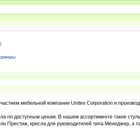
0
ормеры
участием мебельной компании Unitex Corporation и произв
а по доступным ценам. В нашем ассортименте такие стулья
ло Престиж, кресла для руководителей типа Менеджер, а т