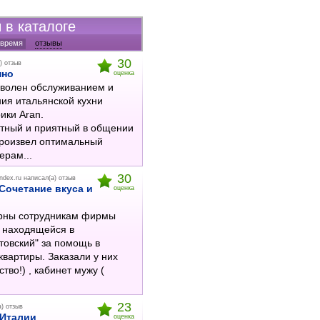
 в каталоге
 время
отзывы
30
) отзыв
нно
оценка
оволен обслуживанием и
ния итальянской кухни
ики Aran.
тный и приятный в общении
роизвел оптимальный
ерам...
30
andex.ru
написал(а) отзыв
Сочетание вкуса и
оценка
!
рны сотрудникам фирмы
, находящейся в
овский" за помощь в
квартиры. Заказали у них
тво!) , кабинет мужу (
23
а) отзыв
 Италии
оценка