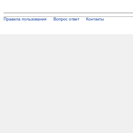
Правила пользования
Вопрос ответ
Контакты