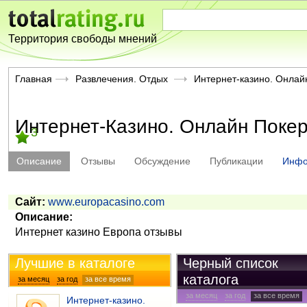
Территория свободы мнений
Главная
Развлечения. Отдых
Интернет-казино. Онлай
Интернет-Казино. Онлайн Покер
3
Описание
Отзывы
Обсуждение
Публикации
Инф
Сайт:
www.europacasino.com
Описание:
Интернет казино Европа отзывы
Лучшие в каталоге
Черный список
каталога
за месяц
за год
за все время
отзывы
за месяц
за год
за все время
Интернет-казино.
отзывы