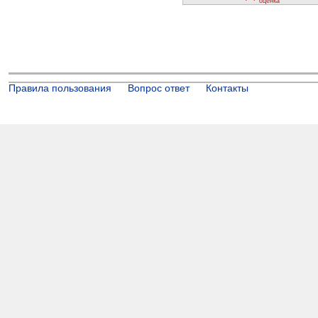
оценка
Правила пользования
Вопрос ответ
Контакты