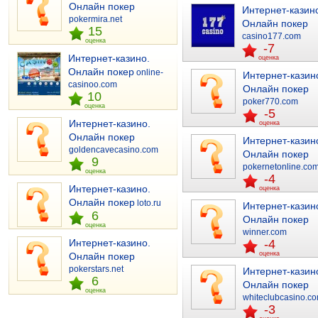
Онлайн покер
Интернет-казин
pokermira.net
Онлайн покер
15
casino177.com
оценка
-7
Интернет-казино.
оценка
Онлайн покер
online-
Интернет-казин
casinoo.com
Онлайн покер
10
poker770.com
оценка
-5
Интернет-казино.
оценка
Онлайн покер
Интернет-казин
goldencavecasino.com
Онлайн покер
9
pokernetonline.co
оценка
-4
Интернет-казино.
оценка
Онлайн покер
loto.ru
Интернет-казин
6
Онлайн покер
оценка
winner.com
Интернет-казино.
-4
оценка
Онлайн покер
pokerstars.net
Интернет-казин
6
Онлайн покер
оценка
whiteclubcasino.c
-3