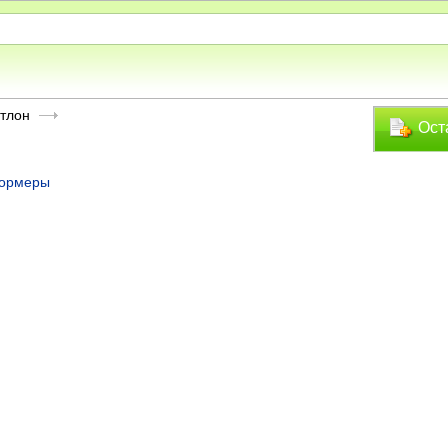
тлон
Ост
ормеры