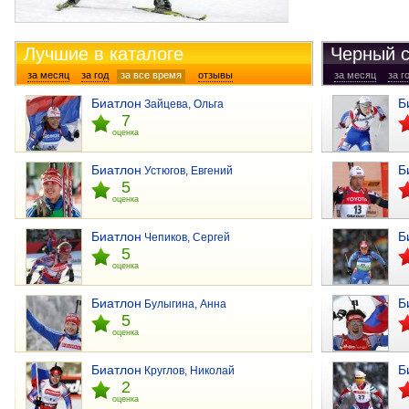
Лучшие в каталоге
Черный с
за месяц
за год
за все время
отзывы
за месяц
за г
Биатлон
Б
Зайцева, Ольга
7
оценка
Биатлон
Б
Устюгов, Евгений
5
оценка
Биатлон
Б
Чепиков, Сергей
5
оценка
Биатлон
Б
Булыгина, Анна
5
оценка
Биатлон
Б
Круглов, Николай
2
оценка