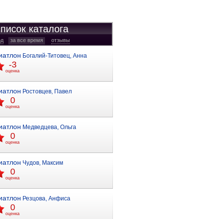
писок каталога
од
за все время
отзывы
иатлон
Богалий-Титовец, Анна
-3
оценка
иатлон
Ростовцев, Павел
0
оценка
иатлон
Медведцева, Ольга
0
оценка
иатлон
Чудов, Максим
0
оценка
иатлон
Резцова, Анфиса
0
оценка