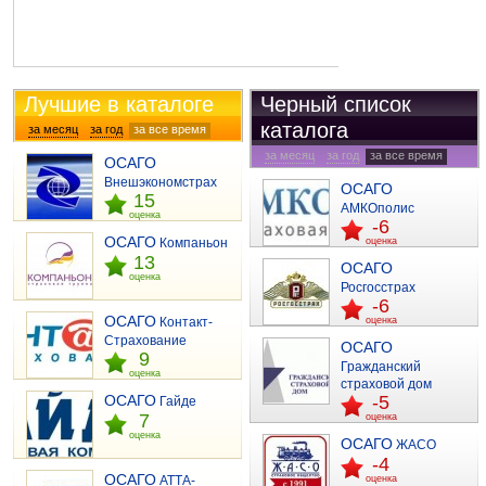
Лучшие в каталоге
Черный список
каталога
за месяц
за год
за все время
отзывы
за месяц
за год
за все время
ОСАГО
отзывы
Внешэкономстрах
ОСАГО
15
АМКОполис
оценка
-6
ОСАГО
Компаньон
оценка
13
ОСАГО
оценка
Росгосстрах
-6
ОСАГО
Контакт-
оценка
Страхование
ОСАГО
9
Гражданский
оценка
страховой дом
ОСАГО
-5
Гайде
7
оценка
оценка
ОСАГО
ЖАСО
-4
ОСАГО
АТТА-
оценка