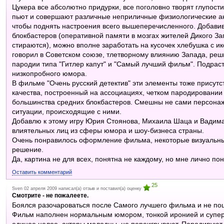
Цукера все абсолютно придурки, все поголовно творят глупост
пьют и совершают различные неприличные физиологические акт
чтобы поднять настроения всего вышеперечисленного. Добавив
блокбастеров (оперативной памяти в мозгах жителей Дикого З
стираются), можно вполне заработать на кусочек хлебушка с и
говорил в Советском союзе, тлетворному влиянию Запада, реш
пародии типа "Гитлер капут" и "Самый лучший фильм". Подрас
низкопробного юмора.
В фильме "Очень русский детектив" эти элементы тоже присутс
качества, построенный на ассоциациях, четком пародировании
большинства средних блокбастеров. Смешны не сами персонаж
ситуации, происходящие с ними.
Добавлю к этому игру Юрия Стоянова, Михаила Шаца и Вадима 
влиятельных лиц из сферы юмора и шоу-бизнеса страны.
Очень понравилось оформление фильма, некоторые визуальн
решение.
Да, картина не для всех, понятна не каждому, но мне лично по
Оставить комментарий
25
Sven 02 апреля 2009 написал(а) отзыв и поставил(а) оценку
Смотрите - не пожалеете.
Боялся разочароваться после Самого лучшего фильма и не поше
Фильм наполнен нормальным юмором, тонкой иронией и супер 