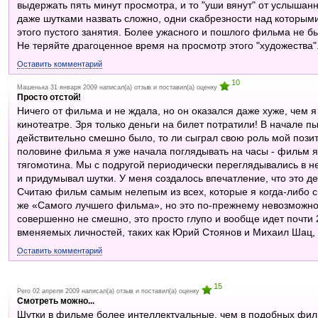
выдержать пять минут просмотра, и то "уши вянут" от услышанн
даже шутками назвать сложно, одни скабрезности над которыми
этого пустого занятия. Более ужасного и пошлого фильма не б
Не теряйте драгоценное время на просмотр этого "художества"
Оставить комментарий
10
Машенька 31 января 2009 написал(а) отзыв и поставил(а) оценку
Просто отстой!
Ничего от фильма и не ждала, но он оказался даже хуже, чем я
кинотеатре. Зря только деньги на билет потратили! В начале пы
действительно смешно было, то ли сыграл свою роль мой позит
половине фильма я уже начала поглядывать на часы - фильм я
тягомотина. Мы с подругой периодически переглядывались в н
и придумывал шутки. У меня создалось впечатление, что это 
Считаю фильм самым нелепым из всех, которые я когда-либо с
же «Самого лучшего фильма», но это по-прежнему невозможно с
совершенно не смешно, это просто глупо и вообще идет почти 
вменяемых личностей, таких как Юрий Стоянов и Михаил Шац,
Оставить комментарий
15
Pero 02 апреля 2009 написал(а) отзыв и поставил(а) оценку
Смотреть можно...
Шутки в фильме более интеллектуальные, чем в подобных фи