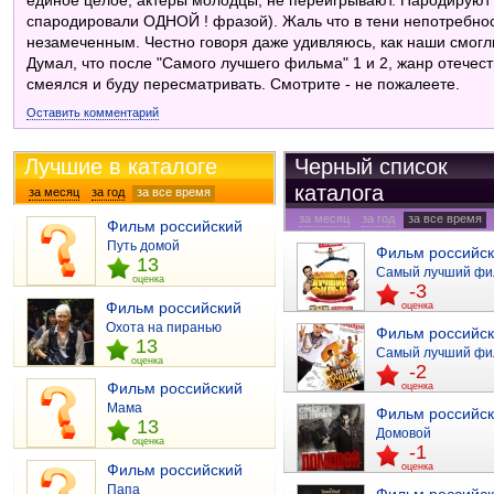
единое целое, актеры молодцы, не переигрывают. Пародируют
спародировали ОДНОЙ ! фразой). Жаль что в тени непотребн
незамеченным. Честно говоря даже удивляюсь, как наши смогли
Думал, что после "Самого лучшего фильма" 1 и 2, жанр отечес
смеялся и буду пересматривать. Смотрите - не пожалеете.
Оставить комментарий
Лучшие в каталоге
Черный список
каталога
за месяц
за год
за все время
отзывы
за месяц
за год
за все время
Фильм российский
отзывы
Путь домой
Фильм российс
13
Самый лучший фи
оценка
-3
Фильм российский
оценка
Охота на пиранью
Фильм российс
13
Самый лучший фи
оценка
-2
Фильм российский
оценка
Мама
Фильм российс
13
Домовой
оценка
-1
Фильм российский
оценка
Папа