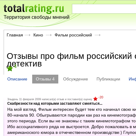
Территория свободы мнений
Главная
Кино
Фильм российский
Отзывы про фильм российский 
детектив
4
Описание
Отзывы
4
Обсуждение
Публикации
Ин
-20
Злыдень 11 февраля 2009 написал(а) отзыв и поставил(а) оценку
Скабрезности над которыми заставляют смеяться...
На мой взгляд. Фильм интересен будет тем кто начинал свою к
80-начала 90. Обыгрываются пародии как раз на кинемотограф 
этого периода. Если вы не знакомы с таким кинемотографом т
Ибо ассоциативного ряда не выстроется. Добро пожаловать в
американоского юмора в отчечественном производстве:) Глупо