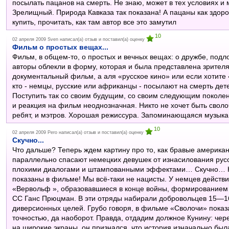
посылать пацанов на смерть. Не знаю, может в тех условиях и
Зрелищный. Природа Кавказа так показана! А пацаны как здоро
купить, прочитать, как там автор все это замутил
10
02 апреля 2009
Sven
написал(а) отзыв и поставил(а) оценку
Фильм о простых вещах...
Фильм, в общем-то, о простых и вечных вещах: о дружбе, подло
авторы облекли в форму, которая и была представлена зрителя
документальный фильм, а аля «русское кино» или если хотите 
кто - немцы, русские или африканцы - посылают на смерть дет
Поступить так со своим будущим, со своим следующим поколен
и реакция на фильм неоднозначная. Никто не хочет быть своло
ребят, и мэтров. Хорошая режиссура. Запоминающаяся музыка
10
02 апреля 2009
Pero
написал(а) отзыв и поставил(а) оценку
Скучно...
Что дальше? Теперь ждем картину про то, как бравые американс
параллельно спасают немецких девушек от изнасилования русс
плохими диалогами и штампованными эффектами… Скучно… Ну,
показаны в фильме! Мы всё-таки не нацисты. У немцев действ
«Вервольф », образовавшиеся в конце войны, формированием
СС Ганс Прюцман. В эти отряды набирали добровольцев 15—16
диверсионных целей. Грубо говоря, в фильме «Сволочи» показа
точностью, да наоборот. Правда, отдадим должное Кунину: чер
на широкие экраны, он признался, что история изначально был