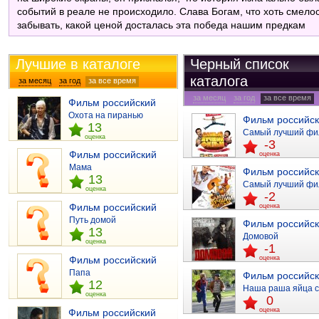
событий в реале не происходило. Слава Богам, что хоть смелос
забывать, какой ценой досталась эта победа нашим предкам
Лучшие в каталоге
Черный список
каталога
за месяц
за год
за все время
отзывы
за месяц
за год
за все время
Фильм российский
отзывы
Охота на пиранью
Фильм российс
13
Самый лучший фи
оценка
-3
Фильм российский
оценка
Мама
Фильм российс
13
Самый лучший фи
оценка
-2
Фильм российский
оценка
Путь домой
Фильм российс
13
Домовой
оценка
-1
Фильм российский
оценка
Папа
Фильм российс
12
Наша раша яйца 
оценка
0
оценка
Фильм российский