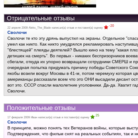
Отрицательные отзывы
-20
22 апреля 2009
Aleks_The_Blade
написал(а) отзыв и поставил(а) оценку
Сволочи
Сволочи те кто эту дрянь выпустил на экраны. Отдельное "спа
умел как никто. Как никто умудрялся рекламировать наступивш
"блестящей" плеяды деятелей? Вышло кино на тему "какая плох
детишек на смерть". Во первых - никаких беспризорников воев
сбегали, откуда их упорно возвращали сотрудники СМЕРШ и п
очередная попытка придумать причину победы Советского Сою
якобы возили вокруг Москвы в 41-м, потом черемуху которая цв
американцы рассказали всем что это ОНИ высадили десант ос
вот это. СССР спасли малолетние уголовники. Да-да. Хватит га
Сволочи.
Положительные отзывы
25
17 февраля 2009
Иван
написал(а) отзыв и поставил(а) оценку
Сволочи
В принципе, можно понять тех Ветеранов войны, которые выст
Подтверждения, что фильм снят на реальных событиях, так и н